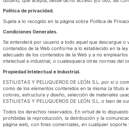
usuario, que acepta, desde dicho acceso y/o uso, las Con
Politica de privacidad.
Sujeta a lo recogido en la página sobre
Política de Privac
Condiciones Generales.
Se entenderá por usuario a todo aquel que descargue o vi
contenidos de la Web conforme a lo establecido en la l
adecuado de los contenidos de la Web y a no emplearlos par
intelectual e industrial, o cualesquiera otras normas del o
Propiedad Intelectual e Industrial.
ESTILISTAS Y PELUQUEROS DE LEÓN S.L. por sí o como cesi
como de los elementos contenidos en la misma (a título e
colores, estructura y diseño, selección de materiales us
ESTILISTAS Y PELUQUEROS DE LEÓN S.L. o bien de sus 
Todos los derechos reservados. En virtud de lo dispuesto
prohibidas la reproducción, la distribución y la comunicac
página web, con fines comerciales, en cualquier soport