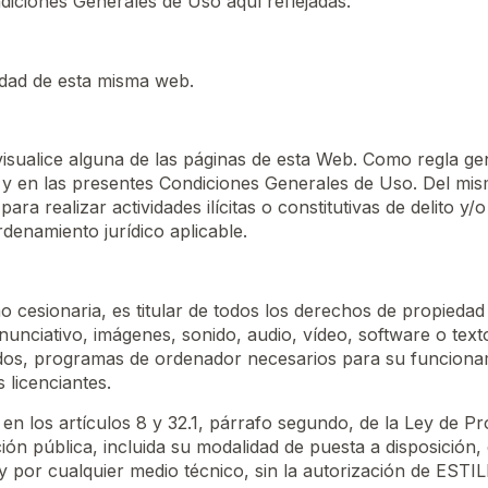
diciones Generales de Uso aquí reflejadas.
idad
de esta misma web.
sualice alguna de las páginas de esta Web. Como regla gene
ey y en las presentes Condiciones Generales de Uso. Del 
a realizar actividades ilícitas o constitutivas de delito y/
rdenamiento jurídico aplicable.
onaria, es titular de todos los derechos de propiedad int
nunciativo, imágenes, sonido, audio, vídeo, software o tex
ados, programas de ordenador necesarios para su funcionamie
licenciantes.
 en los artículos 8 y 32.1, párrafo segundo, de la Ley de 
ión pública, incluida su modalidad de puesta a disposición, 
e y por cualquier medio técnico, sin la autorización de 